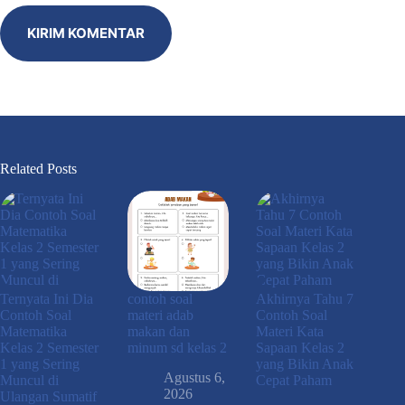
KIRIM KOMENTAR
Related Posts
Ternyata Ini Dia
contoh soal
Akhirnya Tahu 7
Contoh Soal
materi adab
Contoh Soal
Matematika
makan dan
Materi Kata
Kelas 2 Semester
minum sd kelas 2
Sapaan Kelas 2
1 yang Sering
yang Bikin Anak
Agustus 6,
Muncul di
Cepat Paham
2026
Ulangan Sumatif