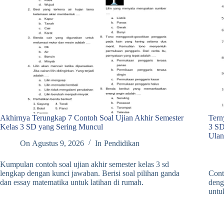
Akhirnya Terungkap 7 Contoh Soal Ujian Akhir Semester
Tern
Kelas 3 SD yang Sering Muncul
3 SD
Ulan
On
Agustus 9, 2026
In
Pendidikan
Kumpulan contoh soal ujian akhir semester kelas 3 sd
lengkap dengan kunci jawaban. Berisi soal pilihan ganda
Cont
dan essay matematika untuk latihan di rumah.
deng
untu