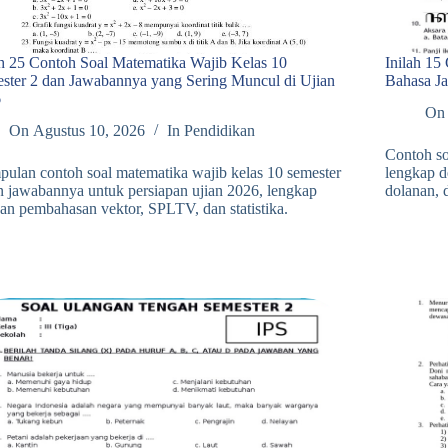
ah 25 Contoh Soal Matematika Wajib Kelas 10
Inilah 15
ster 2 dan Jawabannya yang Sering Muncul di Ujian
Bahasa J
6
On
On
Agustus 10, 2026
In
Pendidikan
Contoh so
ulan contoh soal matematika wajib kelas 10 semester
lengkap d
n jawabannya untuk persiapan ujian 2026, lengkap
dolanan, 
an pembahasan vektor, SPLTV, dan statistika.