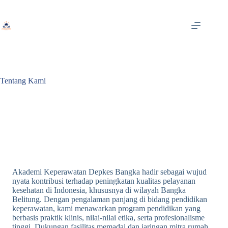
Skip
to
content
Tentang Kami
Akademi Keperawatan Depkes Bangka hadir sebagai wujud
nyata kontribusi terhadap peningkatan kualitas pelayanan
kesehatan di Indonesia, khususnya di wilayah Bangka
Belitung. Dengan pengalaman panjang di bidang pendidikan
keperawatan, kami menawarkan program pendidikan yang
berbasis praktik klinis, nilai-nilai etika, serta profesionalisme
tinggi. Dukungan fasilitas memadai dan jaringan mitra rumah