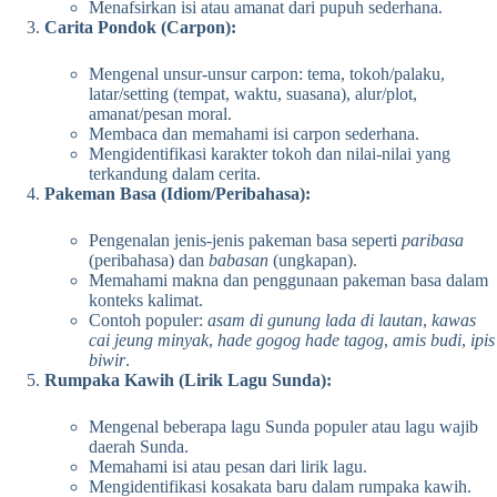
Menafsirkan isi atau amanat dari pupuh sederhana.
Carita Pondok (Carpon):
Mengenal unsur-unsur carpon: tema, tokoh/palaku,
latar/setting (tempat, waktu, suasana), alur/plot,
amanat/pesan moral.
Membaca dan memahami isi carpon sederhana.
Mengidentifikasi karakter tokoh dan nilai-nilai yang
terkandung dalam cerita.
Pakeman Basa (Idiom/Peribahasa):
Pengenalan jenis-jenis pakeman basa seperti
paribasa
(peribahasa) dan
babasan
(ungkapan).
Memahami makna dan penggunaan pakeman basa dalam
konteks kalimat.
Contoh populer:
asam di gunung lada di lautan
,
kawas
cai jeung minyak
,
hade gogog hade tagog
,
amis budi
,
ipis
biwir
.
Rumpaka Kawih (Lirik Lagu Sunda):
Mengenal beberapa lagu Sunda populer atau lagu wajib
daerah Sunda.
Memahami isi atau pesan dari lirik lagu.
Mengidentifikasi kosakata baru dalam rumpaka kawih.