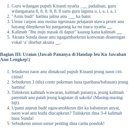
Guru wilangan pupuh Kinanti nyaéta _
__
padalisan, guru
wilanganana 8, 8, 8, 8, 8, 8 sarta guru laguna u, i, a, i, a, i.
"Amis budi" hartina jalma anu _
__
ka batur.
Unsur carpon anu eusina ngeunaan pelajaran atawa pesen anu
hayang ditepikeun ku pangarang ka nu maca nyaéta
__
.
Kalimah "Ibu nuju masak di dapur" kaasup kana kalimah
__
.
Aksara Sunda dasar anu ngagambarkeun konsonan disarengan
vokal ‘a’ disebut aksara
__
.
Bagian III: Uraian (Jawab Pananya di Handap Ieu Ku Jawaban
Anu Lengkep!)
Jelaskeun naon anu dimaksud pupuh Kinanti jeung naon ciri-
cirina!
Sebutkeun 3 (tilu) conto pakeman basa (paribasa/babasan) jeung
hartina!
Tuliskeun kalimah wawaran, kalimah pananya, jeung kalimah
parentah anu patali jeung kagiatan di sakola! (Masing-masing
hiji).
Upami anjeun badé ngawanohkeun diri ka babaturan anyar,
naon waé anu kudu diucapkeun? Tuliskeun dina 3-4 kalimah
basa Sunda!
Sebutkeun unsur-unsur penting dina carita pondok!