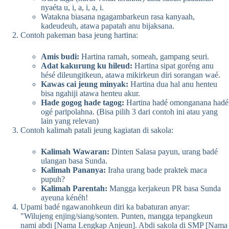
nyaéta u, i, a, i, a, i.
Watakna biasana ngagambarkeun rasa kanyaah,
kadeudeuh, atawa papatah anu bijaksana.
Contoh pakeman basa jeung hartina:
Amis budi:
Hartina ramah, someah, gampang seuri.
Adat kakurung ku hileud:
Hartina sipat goréng anu
hésé dileungitkeun, atawa mikirkeun diri sorangan waé.
Kawas cai jeung minyak:
Hartina dua hal anu henteu
bisa ngahiji atawa henteu akur.
Hade gogog hade tagog:
Hartina hadé omonganana hadé
ogé paripolahna. (Bisa pilih 3 dari contoh ini atau yang
lain yang relevan)
Contoh kalimah patali jeung kagiatan di sakola:
Kalimah Wawaran:
Dinten Salasa payun, urang badé
ulangan basa Sunda.
Kalimah Pananya:
Iraha urang bade praktek maca
pupuh?
Kalimah Parentah:
Mangga kerjakeun PR basa Sunda
ayeuna kénéh!
Upami badé ngawanohkeun diri ka babaturan anyar:
"Wilujeng enjing/siang/sonten. Punten, mangga tepangkeun
nami abdi [Nama Lengkap Anjeun]. Abdi sakola di SMP [Nama