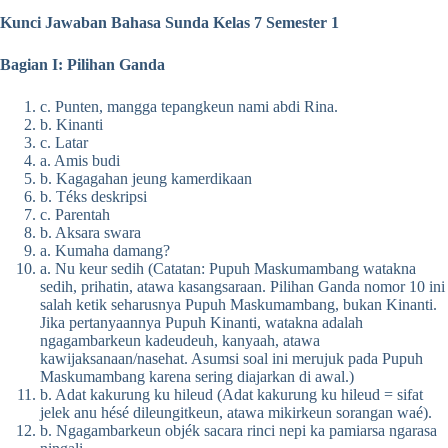
Kunci Jawaban Bahasa Sunda Kelas 7 Semester 1
Bagian I: Pilihan Ganda
c. Punten, mangga tepangkeun nami abdi Rina.
b. Kinanti
c. Latar
a. Amis budi
b. Kagagahan jeung kamerdikaan
b. Téks deskripsi
c. Parentah
b. Aksara swara
a. Kumaha damang?
a. Nu keur sedih (Catatan: Pupuh Maskumambang watakna
sedih, prihatin, atawa kasangsaraan. Pilihan Ganda nomor 10 ini
salah ketik seharusnya Pupuh Maskumambang, bukan Kinanti.
Jika pertanyaannya Pupuh Kinanti, watakna adalah
ngagambarkeun kadeudeuh, kanyaah, atawa
kawijaksanaan/nasehat. Asumsi soal ini merujuk pada Pupuh
Maskumambang karena sering diajarkan di awal.)
b. Adat kakurung ku hileud (Adat kakurung ku hileud = sifat
jelek anu hésé dileungitkeun, atawa mikirkeun sorangan waé).
b. Ngagambarkeun objék sacara rinci nepi ka pamiarsa ngarasa