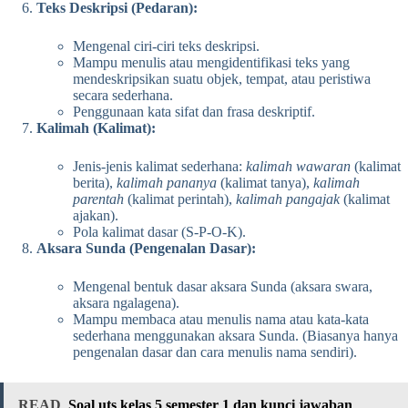
Teks Deskripsi (Pedaran):
Mengenal ciri-ciri teks deskripsi.
Mampu menulis atau mengidentifikasi teks yang
mendeskripsikan suatu objek, tempat, atau peristiwa
secara sederhana.
Penggunaan kata sifat dan frasa deskriptif.
Kalimah (Kalimat):
Jenis-jenis kalimat sederhana:
kalimah wawaran
(kalimat
berita),
kalimah pananya
(kalimat tanya),
kalimah
parentah
(kalimat perintah),
kalimah pangajak
(kalimat
ajakan).
Pola kalimat dasar (S-P-O-K).
Aksara Sunda (Pengenalan Dasar):
Mengenal bentuk dasar aksara Sunda (aksara swara,
aksara ngalagena).
Mampu membaca atau menulis nama atau kata-kata
sederhana menggunakan aksara Sunda. (Biasanya hanya
pengenalan dasar dan cara menulis nama sendiri).
READ
Soal uts kelas 5 semester 1 dan kunci jawaban