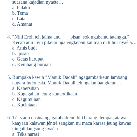
suasana kajadian nyaéta…
a. Palaku
b. Tema
c. Latar
d. Amanat
"Nini Eroh teh jalma anu _
__
pisan, sok ngabantu tatangga."
Kecap anu luyu pikeun ngalengkepan kalimah di luhur nyaéta…
a. Amis budi
b. Ipisan
c. Getas harupat
d. Kembang buruan
Rumpaka kawih "Manuk Dadali" ngagambarkeun lambang
nagara Indonesia. Manuk Dadali teh ngalambangkeun…
a. Kabersihan
b. Kagagahan jeung kamerdikaan
c. Kagumunan
d. Kacintaan
Téks anu eusina ngagambarkeun hiji barang, tempat, atawa
kaayaan kalawan jéntré sangkan nu maca karasa jeung kawas
ningali langsung nyaéta…
a. Téks narasi