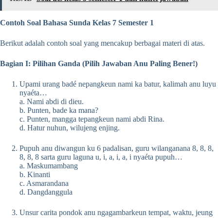
Contoh Soal Bahasa Sunda Kelas 7 Semester 1
Berikut adalah contoh soal yang mencakup berbagai materi di atas.
Bagian I: Pilihan Ganda (Pilih Jawaban Anu Paling Bener!)
Upami urang badé nepangkeun nami ka batur, kalimah anu luyu
nyaéta…
a. Nami abdi di dieu.
b. Punten, bade ka mana?
c. Punten, mangga tepangkeun nami abdi Rina.
d. Hatur nuhun, wilujeng enjing.
Pupuh anu diwangun ku 6 padalisan, guru wilanganana 8, 8, 8,
8, 8, 8 sarta guru laguna u, i, a, i, a, i nyaéta pupuh…
a. Maskumambang
b. Kinanti
c. Asmarandana
d. Dangdanggula
Unsur carita pondok anu ngagambarkeun tempat, waktu, jeung