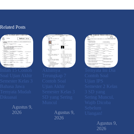
Related Posts
Inilah 15 Contoh
Akhirnya
Ternyata Ini Dia
Soal Ujian Akhir
Terungkap 7
Contoh Soal
Semester Kelas 3
Contoh Soal
Ujian IPS
Bahasa Jawa
Ujian Akhir
Semester 2 Kelas
Ternyata Mudah
Semester Kelas 3
3 SD yang
Dikuasai
SD yang Sering
Sering Muncul,
Muncul
Wajib Dicoba
Agustus 9,
Sebelum
2026
Agustus 9,
Ulangan!
2026
Agustus 9,
2026