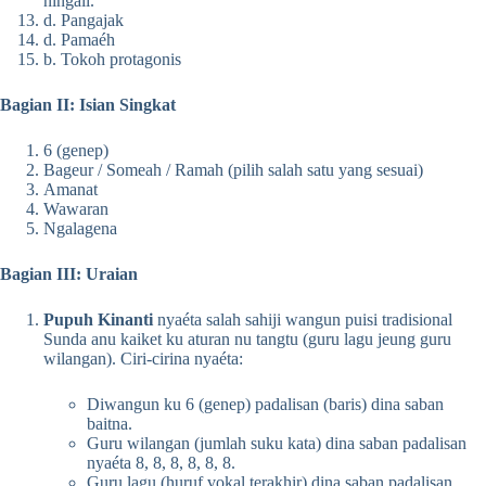
ningali.
d. Pangajak
d. Pamaéh
b. Tokoh protagonis
Bagian II: Isian Singkat
6 (genep)
Bageur / Someah / Ramah (pilih salah satu yang sesuai)
Amanat
Wawaran
Ngalagena
Bagian III: Uraian
Pupuh Kinanti
nyaéta salah sahiji wangun puisi tradisional
Sunda anu kaiket ku aturan nu tangtu (guru lagu jeung guru
wilangan). Ciri-cirina nyaéta:
Diwangun ku 6 (genep) padalisan (baris) dina saban
baitna.
Guru wilangan (jumlah suku kata) dina saban padalisan
nyaéta 8, 8, 8, 8, 8, 8.
Guru lagu (huruf vokal terakhir) dina saban padalisan