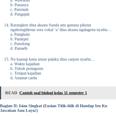
a. Wawaran
b. Pananya
c. Parentah
d. Pangajak
Rarangken dina aksara Sunda anu gunana pikeun
ngaleungitkeun sora vokal ‘a’ dina aksara ngalagena nyaéta…
a. Panghulu
b. Pamepet
c. Panolong
d. Pamaéh
Nu kaasup kana unsur palaku dina carpon nyaéta…
a. Waktu kajadian
b. Tokoh protagonis
c. Tempat kajadian
d. Amanat carita
READ
Contoh soal biologi kelas 11 semester 1
Bagian II: Isian Singkat (Eusian Titik-titik di Handap Ieu Ku
Jawaban Anu Luyu!)