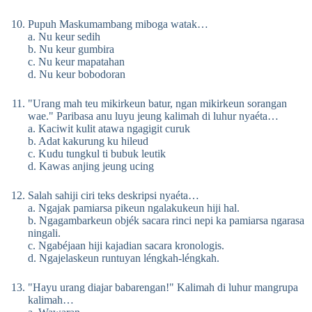
Pupuh Maskumambang miboga watak…
a. Nu keur sedih
b. Nu keur gumbira
c. Nu keur mapatahan
d. Nu keur bobodoran
"Urang mah teu mikirkeun batur, ngan mikirkeun sorangan
wae." Paribasa anu luyu jeung kalimah di luhur nyaéta…
a. Kaciwit kulit atawa ngagigit curuk
b. Adat kakurung ku hileud
c. Kudu tungkul ti bubuk leutik
d. Kawas anjing jeung ucing
Salah sahiji ciri teks deskripsi nyaéta…
a. Ngajak pamiarsa pikeun ngalakukeun hiji hal.
b. Ngagambarkeun objék sacara rinci nepi ka pamiarsa ngarasa
ningali.
c. Ngabéjaan hiji kajadian sacara kronologis.
d. Ngajelaskeun runtuyan léngkah-léngkah.
"Hayu urang diajar babarengan!" Kalimah di luhur mangrupa
kalimah…