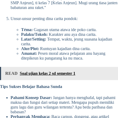
SMP Anjeun], ti kelas 7 [Kelas Anjeun]. Mugi urang tiasa janten
babaturan anu raket."
Unsur-unsur penting dina carita pondok:
Téma:
Gagasan utama atawa ide poko carita.
Palaku/Tokoh:
Karakter anu aya dina carita.
Latar/Setting:
Tempat, waktu, jeung suasana kajadian
carita.
Alur/Plot:
Runtuyan kajadian dina carita.
Amanat:
Pesen moral atawa pelajaran anu hayang
ditepikeun ku pangarang ka nu maca.
READ
Soal ujian kelas 2 sd semester 1
Tips Sukses Belajar Bahasa Sunda
Pahami Konsep Dasar:
Jangan hanya menghafal, tapi pahami
makna dan fungsi dari setiap materi. Mengapa pupuh memiliki
guru lagu dan guru wilangan tertentu? Apa beda paribasa dan
babasan?
Perbanyak Membaca:
Baca carpon, dongeng, atau artikel