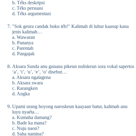
b. Téks deskripsi
c. Téks persuasi
d. Téks argumentasi
"Sok geura candak buku téh!" Kalimah di luhur kaasup kana
jenis kalimah…
a. Wawaran
b. Pananya
c. Parentah
d. Pangajak
Aksara Sunda anu gunana pikeun nuliskeun sora vokal sapertos
‘a’, ‘i’, ‘u’, ‘e’, ‘o’ disebut…
a. Aksara ngalagena
b. Aksara swara
c. Rarangken
d. Angka
Upami urang hoyong naroskeun kaayaan batur, kalimah anu
luyu nyaéta…
a. Kumaha damang?
b. Bade ka mana?
c. Nuju naon?
d. Saha namina?