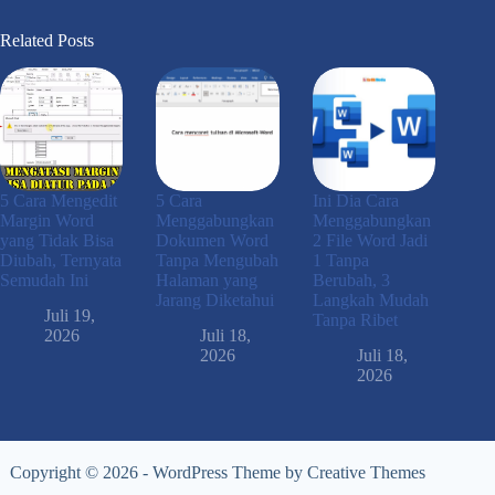
Related Posts
5 Cara Mengedit
5 Cara
Ini Dia Cara
Margin Word
Menggabungkan
Menggabungkan
yang Tidak Bisa
Dokumen Word
2 File Word Jadi
Diubah, Ternyata
Tanpa Mengubah
1 Tanpa
Semudah Ini
Halaman yang
Berubah, 3
Jarang Diketahui
Langkah Mudah
Juli 19,
Tanpa Ribet
2026
Juli 18,
2026
Juli 18,
2026
Copyright © 2026 - WordPress Theme by
Creative Themes