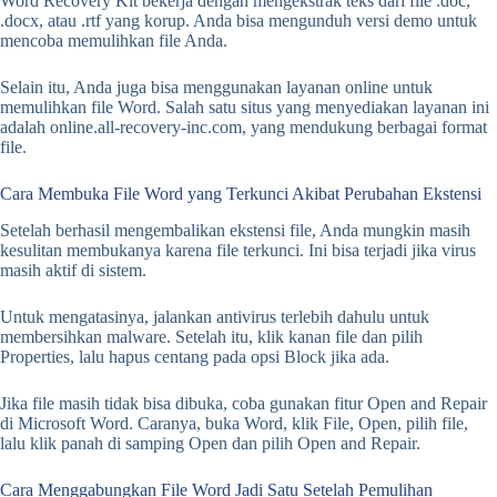
Word Recovery Kit bekerja dengan mengekstrak teks dari file .doc,
.docx, atau .rtf yang korup. Anda bisa mengunduh versi demo untuk
mencoba memulihkan file Anda.
Selain itu, Anda juga bisa menggunakan layanan online untuk
memulihkan file Word. Salah satu situs yang menyediakan layanan ini
adalah online.all-recovery-inc.com, yang mendukung berbagai format
file.
Cara Membuka File Word yang Terkunci Akibat Perubahan Ekstensi
Setelah berhasil mengembalikan ekstensi file, Anda mungkin masih
kesulitan membukanya karena file terkunci. Ini bisa terjadi jika virus
masih aktif di sistem.
Untuk mengatasinya, jalankan antivirus terlebih dahulu untuk
membersihkan malware. Setelah itu, klik kanan file dan pilih
Properties, lalu hapus centang pada opsi Block jika ada.
Jika file masih tidak bisa dibuka, coba gunakan fitur Open and Repair
di Microsoft Word. Caranya, buka Word, klik File, Open, pilih file,
lalu klik panah di samping Open dan pilih Open and Repair.
Cara Menggabungkan File Word Jadi Satu Setelah Pemulihan