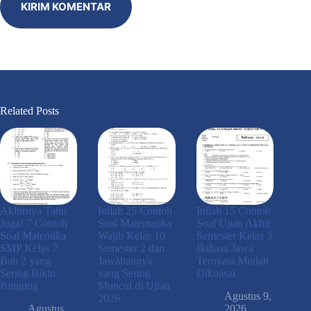
KIRIM KOMENTAR
Related Posts
Akhirnya Tahu
Inilah 25 Contoh
Inilah 15 Contoh
Juga! 7 Contoh
Soal Matematika
Soal Ujian Akhir
Soal Matemika
Wajib Kelas 10
Semester Kelas 3
SMP Kelas 7
Semester 2 dan
Bahasa Jawa
Bab 2 yang
Jawabannya
Ternyata Mudah
Sering Bikin
yang Sering
Dikuasai
Bingung
Muncul di Ujian
Agustus 9,
2026
Agustus
2026