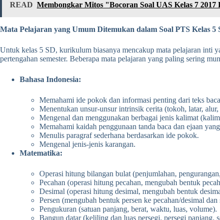
READ
Membongkar Mitos "Bocoran Soal UAS Kelas 7 2017 Ku
Mata Pelajaran yang Umum Ditemukan dalam Soal PTS Kelas 5 
Untuk kelas 5 SD, kurikulum biasanya mencakup mata pelajaran inti 
pertengahan semester. Beberapa mata pelajaran yang paling sering munc
Bahasa Indonesia:
Memahami ide pokok dan informasi penting dari teks bacaan
Menentukan unsur-unsur intrinsik cerita (tokoh, latar, alur,
Mengenal dan menggunakan berbagai jenis kalimat (kalim
Memahami kaidah penggunaan tanda baca dan ejaan yang
Menulis paragraf sederhana berdasarkan ide pokok.
Mengenal jenis-jenis karangan.
Matematika:
Operasi hitung bilangan bulat (penjumlahan, pengurangan, 
Pecahan (operasi hitung pecahan, mengubah bentuk peca
Desimal (operasi hitung desimal, mengubah bentuk desima
Persen (mengubah bentuk persen ke pecahan/desimal dan 
Pengukuran (satuan panjang, berat, waktu, luas, volume).
Bangun datar (keliling dan luas persegi, persegi panjang, se