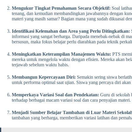
Mengukur Tingkat Pemahaman Secara Objektif:
Soal latiha
tenang, dan kemudian membandingkan jawabannya dengan kunci 
materi yang masih samar? Bagian mana yang sudah dikuasai de
Identifikasi Kelemahan dan Area yang Perlu Ditingkatkan:
S
informasi yang sangat berharga. Daripada menebak-nebak di mana
bersusun, maka fokus belajar perlu diarahkan pada teknik perkali
Meningkatkan Keterampilan Manajemen Waktu:
PTS memili
mereka untuk mengelola waktu dengan efisien. Mereka akan belaj
terjawab sebelum waktu habis.
Membangun Kepercayaan Diri:
Semakin sering siswa berlatih
untuk performa optimal saat ujian. Siswa yang percaya diri ak
Memperkaya Variasi Soal dan Pendekatan:
Guru di sekolah 
terhadap berbagai macam variasi soal dan cara penyajian materi.
Menjadi Sumber Belajar Tambahan di Luar Materi Sekola
tambahan yang berharga, memberikan variasi latihan dan pemah