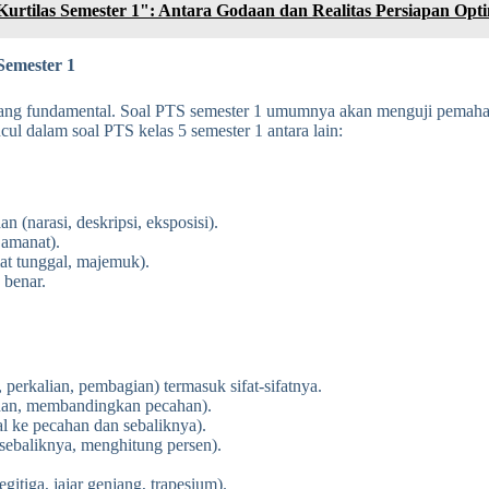
rtilas Semester 1": Antara Godaan dan Realitas Persiapan Opt
Semester 1
yang fundamental. Soal PTS semester 1 umumnya akan menguji pemahama
ul dalam soal PTS kelas 5 semester 1 antara lain:
 (narasi, deskripsi, eksposisi).
 amanat).
at tunggal, majemuk).
 benar.
perkalian, pembagian) termasuk sifat-sifatnya.
han, membandingkan pecahan).
l ke pecahan dan sebaliknya).
sebaliknya, menghitung persen).
gitiga, jajar genjang, trapesium).