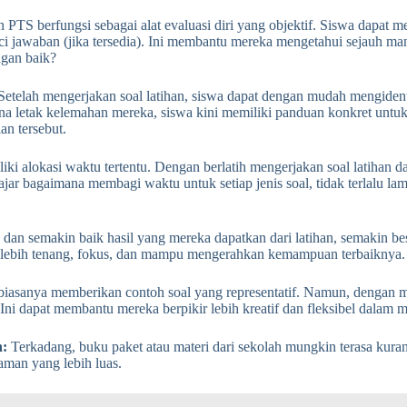
n PTS berfungsi sebagai alat evaluasi diri yang objektif. Siswa dapat me
jawaban (jika tersedia). Ini membantu mereka mengetahui sejauh man
ngan baik?
etelah mengerjakan soal latihan, siswa dapat dengan mudah mengidentif
 letak kelemahan mereka, siswa kini memiliki panduan konkret untuk fo
an tersebut.
ki alokasi waktu tertentu. Dengan berlatih mengerjakan soal latihan 
ar bagaimana membagi waktu untuk setiap jenis soal, tidak terlalu lam
 dan semakin baik hasil yang mereka dapatkan dari latihan, semakin bes
an lebih tenang, fokus, dan mampu mengerahkan kemampuan terbaiknya.
biasanya memberikan contoh soal yang representatif. Namun, dengan 
 Ini dapat membantu mereka berpikir lebih kreatif dan fleksibel dalam 
h:
Terkadang, buku paket atau materi dari sekolah mungkin terasa kuran
aman yang lebih luas.