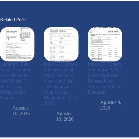
Related Posts
Akhirnya Tahu
Inilah 25 Contoh
Inilah 15 Contoh
Juga! 7 Contoh
Soal Matematika
Soal Ujian Akhir
Soal Matemika
Wajib Kelas 10
Semester Kelas 3
SMP Kelas 7
Semester 2 dan
Bahasa Jawa
Bab 2 yang
Jawabannya
Ternyata Mudah
Sering Bikin
yang Sering
Dikuasai
Bingung
Muncul di Ujian
Agustus 9,
2026
Agustus
2026
10, 2026
Agustus
10, 2026