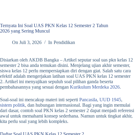
Ternyata Ini Soal UAS PKN Kelas 12 Semester 2 Tahun
2026 yang Sering Muncul
On
Juli 3, 2026
In
Pendidikan
Disiarkan oleh AKDB Bangka – Artikel seputar soal uas pkn kelas 12
semester 2 bisa anda temukan disini. Menjelang ujian akhir semester,
siswa kelas 12 perlu mempersiapkan diri dengan giat. Salah satu cara
efektif adalah mengerjakan latihan soal UAS PKN kelas 12 semester
2. Artikel ini menyajikan sepuluh soal pilihan ganda beserta
pembahasannya yang sesuai dengan
Kurikulum Merdeka 2026
.
Soal-soal ini mencakup materi inti seperti
Pancasila
,
UUD 1945
,
sistem politik
, dan hubungan internasional. Bagi yang ingin memulai
dari dasar, contoh soal PKN kelas 2 semester 2 dapat menjadi referensi
awal untuk memahami konsep sederhana. Namun untuk tingkat akhir,
kita perlu soal yang lebih kompleks.
Daftar Soal UAS PKN Kelas 12 Semester 2