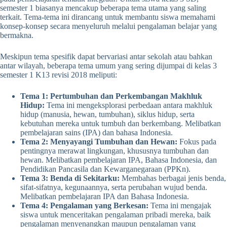
semester 1 biasanya mencakup beberapa tema utama yang saling
terkait. Tema-tema ini dirancang untuk membantu siswa memahami
konsep-konsep secara menyeluruh melalui pengalaman belajar yang
bermakna.
Meskipun tema spesifik dapat bervariasi antar sekolah atau bahkan
antar wilayah, beberapa tema umum yang sering dijumpai di kelas 3
semester 1 K13 revisi 2018 meliputi:
Tema 1: Pertumbuhan dan Perkembangan Makhluk
Hidup:
Tema ini mengeksplorasi perbedaan antara makhluk
hidup (manusia, hewan, tumbuhan), siklus hidup, serta
kebutuhan mereka untuk tumbuh dan berkembang. Melibatkan
pembelajaran sains (IPA) dan bahasa Indonesia.
Tema 2: Menyayangi Tumbuhan dan Hewan:
Fokus pada
pentingnya merawat lingkungan, khususnya tumbuhan dan
hewan. Melibatkan pembelajaran IPA, Bahasa Indonesia, dan
Pendidikan Pancasila dan Kewarganegaraan (PPKn).
Tema 3: Benda di Sekitarku:
Membahas berbagai jenis benda,
sifat-sifatnya, kegunaannya, serta perubahan wujud benda.
Melibatkan pembelajaran IPA dan Bahasa Indonesia.
Tema 4: Pengalaman yang Berkesan:
Tema ini mengajak
siswa untuk menceritakan pengalaman pribadi mereka, baik
pengalaman menyenangkan maupun pengalaman yang