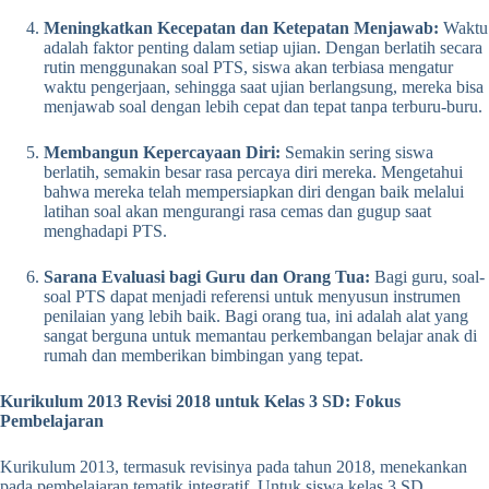
Meningkatkan Kecepatan dan Ketepatan Menjawab:
Waktu
adalah faktor penting dalam setiap ujian. Dengan berlatih secara
rutin menggunakan soal PTS, siswa akan terbiasa mengatur
waktu pengerjaan, sehingga saat ujian berlangsung, mereka bisa
menjawab soal dengan lebih cepat dan tepat tanpa terburu-buru.
Membangun Kepercayaan Diri:
Semakin sering siswa
berlatih, semakin besar rasa percaya diri mereka. Mengetahui
bahwa mereka telah mempersiapkan diri dengan baik melalui
latihan soal akan mengurangi rasa cemas dan gugup saat
menghadapi PTS.
Sarana Evaluasi bagi Guru dan Orang Tua:
Bagi guru, soal-
soal PTS dapat menjadi referensi untuk menyusun instrumen
penilaian yang lebih baik. Bagi orang tua, ini adalah alat yang
sangat berguna untuk memantau perkembangan belajar anak di
rumah dan memberikan bimbingan yang tepat.
Kurikulum 2013 Revisi 2018 untuk Kelas 3 SD: Fokus
Pembelajaran
Kurikulum 2013, termasuk revisinya pada tahun 2018, menekankan
pada pembelajaran tematik integratif. Untuk siswa kelas 3 SD,