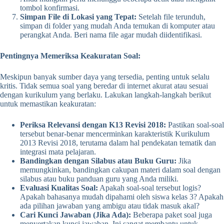
tombol konfirmasi.
Simpan File di Lokasi yang Tepat:
Setelah file terunduh,
simpan di folder yang mudah Anda temukan di komputer atau
perangkat Anda. Beri nama file agar mudah diidentifikasi.
Pentingnya Memeriksa Keakuratan Soal:
Meskipun banyak sumber daya yang tersedia, penting untuk selalu
kritis. Tidak semua soal yang beredar di internet akurat atau sesuai
dengan kurikulum yang berlaku. Lakukan langkah-langkah berikut
untuk memastikan keakuratan:
Periksa Relevansi dengan K13 Revisi 2018:
Pastikan soal-soal
tersebut benar-benar mencerminkan karakteristik Kurikulum
2013 Revisi 2018, terutama dalam hal pendekatan tematik dan
integrasi mata pelajaran.
Bandingkan dengan Silabus atau Buku Guru:
Jika
memungkinkan, bandingkan cakupan materi dalam soal dengan
silabus atau buku panduan guru yang Anda miliki.
Evaluasi Kualitas Soal:
Apakah soal-soal tersebut logis?
Apakah bahasanya mudah dipahami oleh siswa kelas 3? Apakah
ada pilihan jawaban yang ambigu atau tidak masuk akal?
Cari Kunci Jawaban (Jika Ada):
Beberapa paket soal juga
menyertakan kunci jawaban. Ini sangat membantu untuk