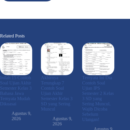
Related Posts
Inilah 15 Contoh
Akhirnya
Ternyata Ini Dia
Soal Ujian Akhir
Terungkap 7
Contoh Soal
Semester Kelas 3
Contoh Soal
Ujian IPS
Bahasa Jawa
Ujian Akhir
Semester 2 Kelas
Ternyata Mudah
Semester Kelas 3
3 SD yang
Dikuasai
SD yang Sering
Sering Muncul,
Muncul
Wajib Dicoba
Agustus 9,
Sebelum
2026
Agustus 9,
Ulangan!
2026
Agustus 9,