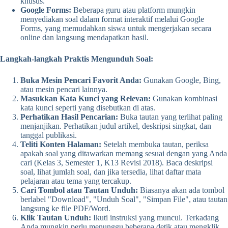
khusus.
Google Forms:
Beberapa guru atau platform mungkin
menyediakan soal dalam format interaktif melalui Google
Forms, yang memudahkan siswa untuk mengerjakan secara
online dan langsung mendapatkan hasil.
Langkah-langkah Praktis Mengunduh Soal:
Buka Mesin Pencari Favorit Anda:
Gunakan Google, Bing,
atau mesin pencari lainnya.
Masukkan Kata Kunci yang Relevan:
Gunakan kombinasi
kata kunci seperti yang disebutkan di atas.
Perhatikan Hasil Pencarian:
Buka tautan yang terlihat paling
menjanjikan. Perhatikan judul artikel, deskripsi singkat, dan
tanggal publikasi.
Teliti Konten Halaman:
Setelah membuka tautan, periksa
apakah soal yang ditawarkan memang sesuai dengan yang Anda
cari (Kelas 3, Semester 1, K13 Revisi 2018). Baca deskripsi
soal, lihat jumlah soal, dan jika tersedia, lihat daftar mata
pelajaran atau tema yang tercakup.
Cari Tombol atau Tautan Unduh:
Biasanya akan ada tombol
berlabel "Download", "Unduh Soal", "Simpan File", atau tautan
langsung ke file PDF/Word.
Klik Tautan Unduh:
Ikuti instruksi yang muncul. Terkadang
Anda mungkin perlu menunggu beberapa detik atau mengklik