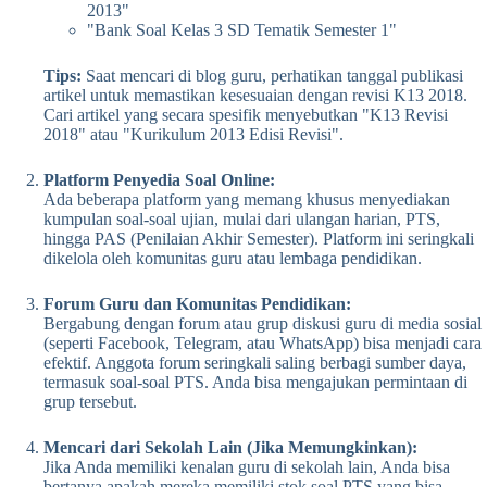
2013"
"Bank Soal Kelas 3 SD Tematik Semester 1"
Tips:
Saat mencari di blog guru, perhatikan tanggal publikasi
artikel untuk memastikan kesesuaian dengan revisi K13 2018.
Cari artikel yang secara spesifik menyebutkan "K13 Revisi
2018" atau "Kurikulum 2013 Edisi Revisi".
Platform Penyedia Soal Online:
Ada beberapa platform yang memang khusus menyediakan
kumpulan soal-soal ujian, mulai dari ulangan harian, PTS,
hingga PAS (Penilaian Akhir Semester). Platform ini seringkali
dikelola oleh komunitas guru atau lembaga pendidikan.
Forum Guru dan Komunitas Pendidikan:
Bergabung dengan forum atau grup diskusi guru di media sosial
(seperti Facebook, Telegram, atau WhatsApp) bisa menjadi cara
efektif. Anggota forum seringkali saling berbagi sumber daya,
termasuk soal-soal PTS. Anda bisa mengajukan permintaan di
grup tersebut.
Mencari dari Sekolah Lain (Jika Memungkinkan):
Jika Anda memiliki kenalan guru di sekolah lain, Anda bisa
bertanya apakah mereka memiliki stok soal PTS yang bisa