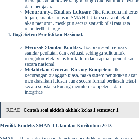
menciptakan atmosfer yang kurang kondusif untuk belajar
dan mengajar.
Menurunnya Kualitas Lulusan:
Jika fenomena ini terus
terjadi, kualitas lulusan SMAN 1 Utan secara objektif
akan menurun, meskipun secara statistik nilai rata-rata
ujian terlihat tinggi.
Bagi Sistem Pendidikan Nasional:
Merusak Standar Kualitas:
Bocoran soal merusak
standar penilaian dan evaluasi, sehingga sulit untuk
mengukur efektivitas kurikulum dan capaian pendidikan
secara nasional.
Melahirkan Generasi Kurang Kompeten:
Jika
kecurangan dianggap biasa, maka sistem pendidikan akan
menghasilkan lulusan yang secara formal berijazah tetapi
secara substansi kurang memiliki kompetensi dan
integritas.
READ
Contoh soal akidah akhlak kelas 1 semester 1
Menilik Konteks SMAN 1 Utan dan Kurikulum 2013
SMAN 1 Utan, sebagai sebuah institusi pendidikan, memiliki peran