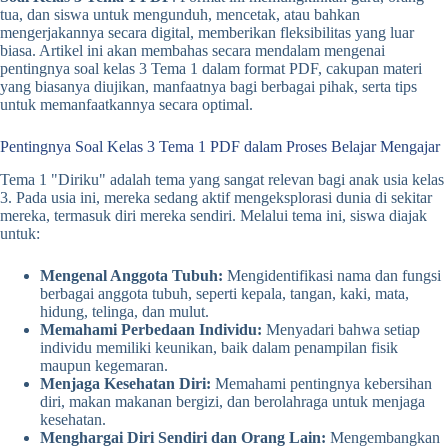
tua, dan siswa untuk mengunduh, mencetak, atau bahkan
mengerjakannya secara digital, memberikan fleksibilitas yang luar
biasa. Artikel ini akan membahas secara mendalam mengenai
pentingnya soal kelas 3 Tema 1 dalam format PDF, cakupan materi
yang biasanya diujikan, manfaatnya bagi berbagai pihak, serta tips
untuk memanfaatkannya secara optimal.
Pentingnya Soal Kelas 3 Tema 1 PDF dalam Proses Belajar Mengajar
Tema 1 "Diriku" adalah tema yang sangat relevan bagi anak usia kelas
3. Pada usia ini, mereka sedang aktif mengeksplorasi dunia di sekitar
mereka, termasuk diri mereka sendiri. Melalui tema ini, siswa diajak
untuk:
Mengenal Anggota Tubuh:
Mengidentifikasi nama dan fungsi
berbagai anggota tubuh, seperti kepala, tangan, kaki, mata,
hidung, telinga, dan mulut.
Memahami Perbedaan Individu:
Menyadari bahwa setiap
individu memiliki keunikan, baik dalam penampilan fisik
maupun kegemaran.
Menjaga Kesehatan Diri:
Memahami pentingnya kebersihan
diri, makan makanan bergizi, dan berolahraga untuk menjaga
kesehatan.
Menghargai Diri Sendiri dan Orang Lain:
Mengembangkan