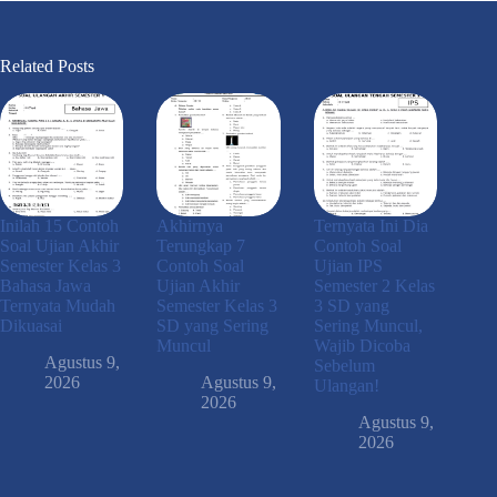
Related Posts
Inilah 15 Contoh
Akhirnya
Ternyata Ini Dia
Soal Ujian Akhir
Terungkap 7
Contoh Soal
Semester Kelas 3
Contoh Soal
Ujian IPS
Bahasa Jawa
Ujian Akhir
Semester 2 Kelas
Ternyata Mudah
Semester Kelas 3
3 SD yang
Dikuasai
SD yang Sering
Sering Muncul,
Muncul
Wajib Dicoba
Agustus 9,
Sebelum
2026
Agustus 9,
Ulangan!
2026
Agustus 9,
2026