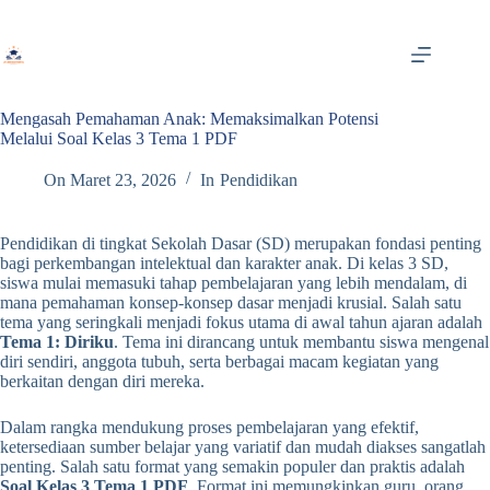
Skip
to
content
Mengasah Pemahaman Anak: Memaksimalkan Potensi
Melalui Soal Kelas 3 Tema 1 PDF
On
Maret 23, 2026
In
Pendidikan
Pendidikan di tingkat Sekolah Dasar (SD) merupakan fondasi penting
bagi perkembangan intelektual dan karakter anak. Di kelas 3 SD,
siswa mulai memasuki tahap pembelajaran yang lebih mendalam, di
mana pemahaman konsep-konsep dasar menjadi krusial. Salah satu
tema yang seringkali menjadi fokus utama di awal tahun ajaran adalah
Tema 1: Diriku
. Tema ini dirancang untuk membantu siswa mengenal
diri sendiri, anggota tubuh, serta berbagai macam kegiatan yang
berkaitan dengan diri mereka.
Dalam rangka mendukung proses pembelajaran yang efektif,
ketersediaan sumber belajar yang variatif dan mudah diakses sangatlah
penting. Salah satu format yang semakin populer dan praktis adalah
Soal Kelas 3 Tema 1 PDF
. Format ini memungkinkan guru, orang