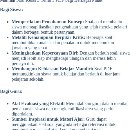
Manfaat Soal Kelas 3 Tema 1 PDF bagi Berbagai Pihak
Bagi Siswa:
Memperdalam Pemahaman Konsep:
Soal-soal membantu
siswa mengaplikasikan pengetahuan yang telah mereka pelajari
dalam berbagai bentuk pertanyaan.
Melatih Kemampuan Berpikir Kritis:
Beberapa soal
membutuhkan analisis dan penalaran untuk menemukan
jawaban yang tepat.
Meningkatkan Kepercayaan Diri:
Dengan berlatih soal, siswa
menjadi lebih siap menghadapi ulangan dan merasa lebih
percaya diri.
Membangun Kebiasaan Belajar Mandiri:
Soal PDF
memungkinkan siswa untuk belajar dan berlatih di luar jam
pelajaran sekolah.
Bagi Guru:
Alat Evaluasi yang Efektif:
Memudahkan guru dalam menilai
pemahaman siswa dan mengidentifikasi area yang perlu
diperdalam.
Sumber Inspirasi untuk Materi Ajar:
Guru dapat
menggunakan soal-soal yang ada sebagai referensi untuk
membuat variasi soal atau kegiatan pembelajaran.