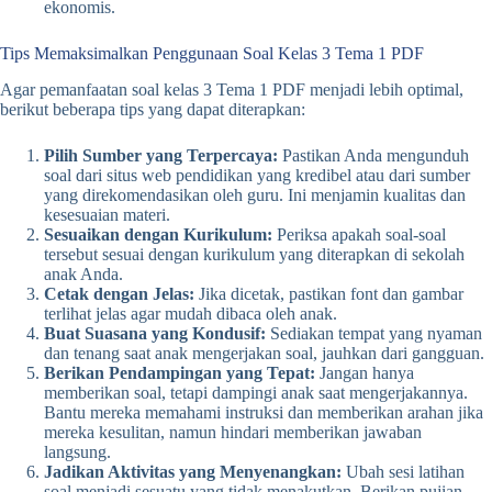
ekonomis.
Tips Memaksimalkan Penggunaan Soal Kelas 3 Tema 1 PDF
Agar pemanfaatan soal kelas 3 Tema 1 PDF menjadi lebih optimal,
berikut beberapa tips yang dapat diterapkan:
Pilih Sumber yang Terpercaya:
Pastikan Anda mengunduh
soal dari situs web pendidikan yang kredibel atau dari sumber
yang direkomendasikan oleh guru. Ini menjamin kualitas dan
kesesuaian materi.
Sesuaikan dengan Kurikulum:
Periksa apakah soal-soal
tersebut sesuai dengan kurikulum yang diterapkan di sekolah
anak Anda.
Cetak dengan Jelas:
Jika dicetak, pastikan font dan gambar
terlihat jelas agar mudah dibaca oleh anak.
Buat Suasana yang Kondusif:
Sediakan tempat yang nyaman
dan tenang saat anak mengerjakan soal, jauhkan dari gangguan.
Berikan Pendampingan yang Tepat:
Jangan hanya
memberikan soal, tetapi dampingi anak saat mengerjakannya.
Bantu mereka memahami instruksi dan memberikan arahan jika
mereka kesulitan, namun hindari memberikan jawaban
langsung.
Jadikan Aktivitas yang Menyenangkan:
Ubah sesi latihan
soal menjadi sesuatu yang tidak menakutkan. Berikan pujian