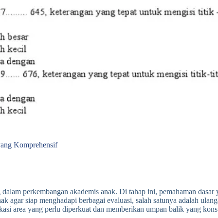
yang Komprehensif
dalam perkembangan akademis anak. Di tahap ini, pemahaman dasar yan
 agar siap menghadapi berbagai evaluasi, salah satunya adalah ulanga
kasi area yang perlu diperkuat dan memberikan umpan balik yang konst