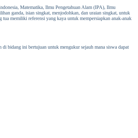
 Indonesia, Matematika, Ilmu Pengetahuan Alam (IPA), Ilmu
ihan ganda, isian singkat, menjodohkan, dan uraian singkat, untuk
g tua memiliki referensi yang kaya untuk mempersiapkan anak-anak
di bidang ini bertujuan untuk mengukur sejauh mana siswa dapat