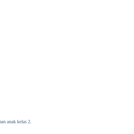
an anak kelas 2.