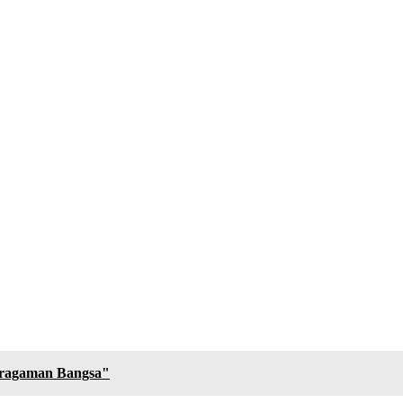
eragaman Bangsa"