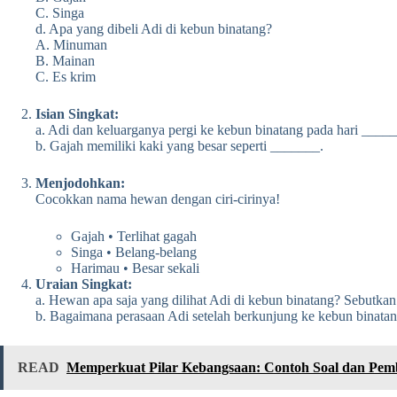
C. Singa
d. Apa yang dibeli Adi di kebun binatang?
A. Minuman
B. Mainan
C. Es krim
Isian Singkat:
a. Adi dan keluarganya pergi ke kebun binatang pada hari ____
b. Gajah memiliki kaki yang besar seperti _______.
Menjodohkan:
Cocokkan nama hewan dengan ciri-cirinya!
Gajah • Terlihat gagah
Singa • Belang-belang
Harimau • Besar sekali
Uraian Singkat:
a. Hewan apa saja yang dilihat Adi di kebun binatang? Sebutka
b. Bagaimana perasaan Adi setelah berkunjung ke kebun binata
READ
Memperkuat Pilar Kebangsaan: Contoh Soal dan Pe