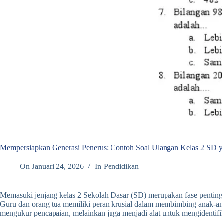
Mempersiapkan Generasi Penerus: Contoh Soal Ulangan Kelas 2 SD 
On
Januari 24, 2026
In
Pendidikan
Memasuki jenjang kelas 2 Sekolah Dasar (SD) merupakan fase penting 
Guru dan orang tua memiliki peran krusial dalam membimbing anak-anak
mengukur pencapaian, melainkan juga menjadi alat untuk mengidentifi