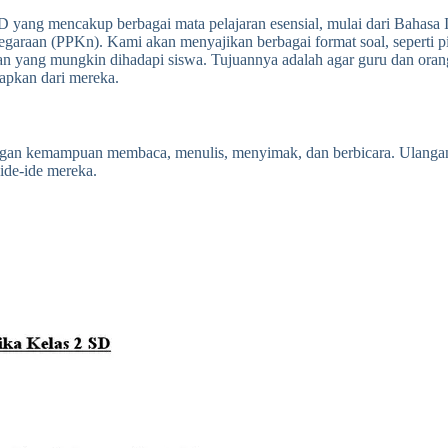
SD yang mencakup berbagai mata pelajaran esensial, mulai dari Bahasa
araan (PPKn). Kami akan menyajikan berbagai format soal, seperti pil
an yang mungkin dihadapi siswa. Tujuannya adalah agar guru dan oran
apkan dari mereka.
ngan kemampuan membaca, menulis, menyimak, dan berbicara. Ulangan 
ide-ide mereka.