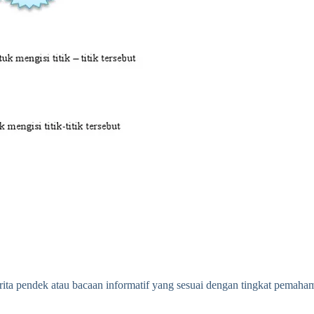
ta pendek atau bacaan informatif yang sesuai dengan tingkat pemaham