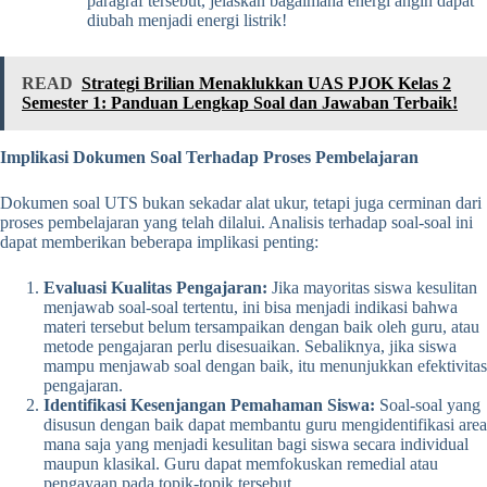
paragraf tersebut, jelaskan bagaimana energi angin dapat
diubah menjadi energi listrik!
READ
Strategi Brilian Menaklukkan UAS PJOK Kelas 2
Semester 1: Panduan Lengkap Soal dan Jawaban Terbaik!
Implikasi Dokumen Soal Terhadap Proses Pembelajaran
Dokumen soal UTS bukan sekadar alat ukur, tetapi juga cerminan dari
proses pembelajaran yang telah dilalui. Analisis terhadap soal-soal ini
dapat memberikan beberapa implikasi penting:
Evaluasi Kualitas Pengajaran:
Jika mayoritas siswa kesulitan
menjawab soal-soal tertentu, ini bisa menjadi indikasi bahwa
materi tersebut belum tersampaikan dengan baik oleh guru, atau
metode pengajaran perlu disesuaikan. Sebaliknya, jika siswa
mampu menjawab soal dengan baik, itu menunjukkan efektivitas
pengajaran.
Identifikasi Kesenjangan Pemahaman Siswa:
Soal-soal yang
disusun dengan baik dapat membantu guru mengidentifikasi area
mana saja yang menjadi kesulitan bagi siswa secara individual
maupun klasikal. Guru dapat memfokuskan remedial atau
pengayaan pada topik-topik tersebut.