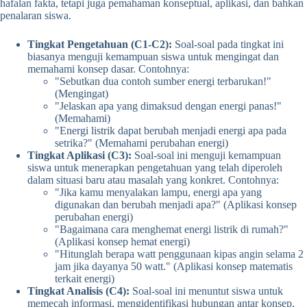
hafalan fakta, tetapi juga pemahaman konseptual, aplikasi, dan bahkan
penalaran siswa.
Tingkat Pengetahuan (C1-C2):
Soal-soal pada tingkat ini
biasanya menguji kemampuan siswa untuk mengingat dan
memahami konsep dasar. Contohnya:
"Sebutkan dua contoh sumber energi terbarukan!"
(Mengingat)
"Jelaskan apa yang dimaksud dengan energi panas!"
(Memahami)
"Energi listrik dapat berubah menjadi energi apa pada
setrika?" (Memahami perubahan energi)
Tingkat Aplikasi (C3):
Soal-soal ini menguji kemampuan
siswa untuk menerapkan pengetahuan yang telah diperoleh
dalam situasi baru atau masalah yang konkret. Contohnya:
"Jika kamu menyalakan lampu, energi apa yang
digunakan dan berubah menjadi apa?" (Aplikasi konsep
perubahan energi)
"Bagaimana cara menghemat energi listrik di rumah?"
(Aplikasi konsep hemat energi)
"Hitunglah berapa watt penggunaan kipas angin selama 2
jam jika dayanya 50 watt." (Aplikasi konsep matematis
terkait energi)
Tingkat Analisis (C4):
Soal-soal ini menuntut siswa untuk
memecah informasi, mengidentifikasi hubungan antar konsep,