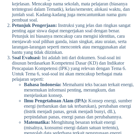
kejelasan. Mencakup nama sekolah, mata pelajaran (biasanya
terintegrasi dalam Tematik), kelas/semester, alokasi waktu, dan
jumlah soal. Kadang-kadang juga mencantumkan nama guru
pembuat soal.
Petunjuk Pengerjaan:
Instruksi yang jelas dan ringkas sangat
penting agar siswa dapat mengerjakan soal dengan benar.
Petunjuk ini biasanya mencakup cara mengisi identitas, cara
menjawab soal pilihan ganda, isian singkat, atau uraian, serta
larangan-larangan seperti mencontek atau menggunakan alat
bantu yang tidak diizinkan.
Soal Evaluasi:
Ini adalah inti dari dokumen. Soal-soal ini
disusun berdasarkan Kompetensi Dasar (KD) dan Indikator
Pencapaian Kompetensi (IPK) yang relevan dengan Tema 6.
Untuk Tema 6, soal-soal ini akan mencakup berbagai mata
pelajaran seperti:
Bahasa Indonesia:
Memahami teks bacaan terkait energi,
menemukan informasi penting, merangkum, dan
menjelaskan konsep.
Ilmu Pengetahuan Alam (IPA):
Konsep energi, sumber
energi (terbarukan dan tak terbarukan), perubahan energi
(listrik menjadi panas, gerak menjadi bunyi, dll.),
perpindahan panas, energi panas dan perubahannya.
Matematika:
Menghitung besaran terkait energi
(misalnya, konsumsi energi dalam satuan tertentu),
mengolah data sederhana terkait penggunaan energi.