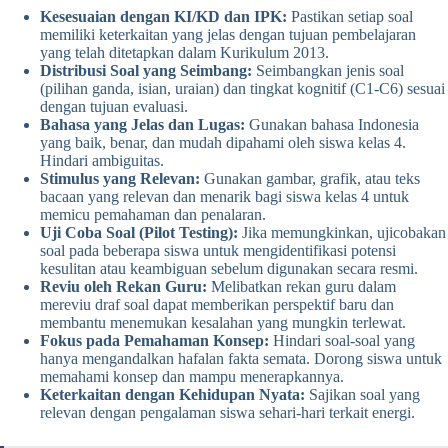
Kesesuaian dengan KI/KD dan IPK:
Pastikan setiap soal
memiliki keterkaitan yang jelas dengan tujuan pembelajaran
yang telah ditetapkan dalam Kurikulum 2013.
Distribusi Soal yang Seimbang:
Seimbangkan jenis soal
(pilihan ganda, isian, uraian) dan tingkat kognitif (C1-C6) sesuai
dengan tujuan evaluasi.
Bahasa yang Jelas dan Lugas:
Gunakan bahasa Indonesia
yang baik, benar, dan mudah dipahami oleh siswa kelas 4.
Hindari ambiguitas.
Stimulus yang Relevan:
Gunakan gambar, grafik, atau teks
bacaan yang relevan dan menarik bagi siswa kelas 4 untuk
memicu pemahaman dan penalaran.
Uji Coba Soal (Pilot Testing):
Jika memungkinkan, ujicobakan
soal pada beberapa siswa untuk mengidentifikasi potensi
kesulitan atau keambiguan sebelum digunakan secara resmi.
Reviu oleh Rekan Guru:
Melibatkan rekan guru dalam
mereviu draf soal dapat memberikan perspektif baru dan
membantu menemukan kesalahan yang mungkin terlewat.
Fokus pada Pemahaman Konsep:
Hindari soal-soal yang
hanya mengandalkan hafalan fakta semata. Dorong siswa untuk
memahami konsep dan mampu menerapkannya.
Keterkaitan dengan Kehidupan Nyata:
Sajikan soal yang
relevan dengan pengalaman siswa sehari-hari terkait energi.