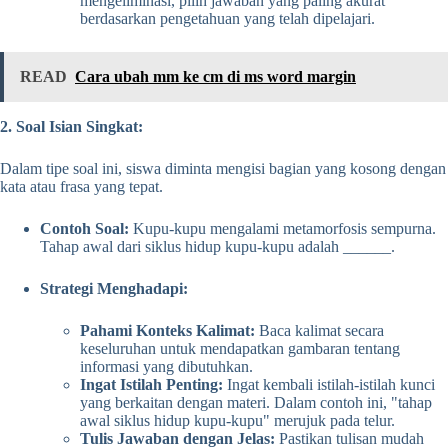
mengeliminasi, pilih jawaban yang paling akurat
berdasarkan pengetahuan yang telah dipelajari.
READ
Cara ubah mm ke cm di ms word margin
2. Soal Isian Singkat:
Dalam tipe soal ini, siswa diminta mengisi bagian yang kosong dengan
kata atau frasa yang tepat.
Contoh Soal:
Kupu-kupu mengalami metamorfosis sempurna.
Tahap awal dari siklus hidup kupu-kupu adalah ______.
Strategi Menghadapi:
Pahami Konteks Kalimat:
Baca kalimat secara
keseluruhan untuk mendapatkan gambaran tentang
informasi yang dibutuhkan.
Ingat Istilah Penting:
Ingat kembali istilah-istilah kunci
yang berkaitan dengan materi. Dalam contoh ini, "tahap
awal siklus hidup kupu-kupu" merujuk pada telur.
Tulis Jawaban dengan Jelas:
Pastikan tulisan mudah