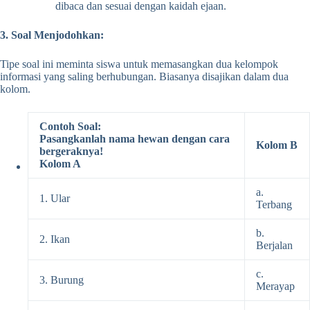
dibaca dan sesuai dengan kaidah ejaan.
3. Soal Menjodohkan:
Tipe soal ini meminta siswa untuk memasangkan dua kelompok
informasi yang saling berhubungan. Biasanya disajikan dalam dua
kolom.
Contoh Soal:
Pasangkanlah nama hewan dengan cara
Kolom B
bergeraknya!
Kolom A
a.
1. Ular
Terbang
b.
2. Ikan
Berjalan
c.
3. Burung
Merayap