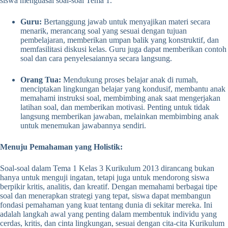
siswa menguasai soal-soal Tema 1.
Guru:
Bertanggung jawab untuk menyajikan materi secara
menarik, merancang soal yang sesuai dengan tujuan
pembelajaran, memberikan umpan balik yang konstruktif, dan
memfasilitasi diskusi kelas. Guru juga dapat memberikan contoh
soal dan cara penyelesaiannya secara langsung.
Orang Tua:
Mendukung proses belajar anak di rumah,
menciptakan lingkungan belajar yang kondusif, membantu anak
memahami instruksi soal, membimbing anak saat mengerjakan
latihan soal, dan memberikan motivasi. Penting untuk tidak
langsung memberikan jawaban, melainkan membimbing anak
untuk menemukan jawabannya sendiri.
Menuju Pemahaman yang Holistik:
Soal-soal dalam Tema 1 Kelas 3 Kurikulum 2013 dirancang bukan
hanya untuk menguji ingatan, tetapi juga untuk mendorong siswa
berpikir kritis, analitis, dan kreatif. Dengan memahami berbagai tipe
soal dan menerapkan strategi yang tepat, siswa dapat membangun
fondasi pemahaman yang kuat tentang dunia di sekitar mereka. Ini
adalah langkah awal yang penting dalam membentuk individu yang
cerdas, kritis, dan cinta lingkungan, sesuai dengan cita-cita Kurikulum