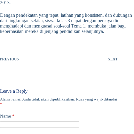
2013.
Dengan pendekatan yang tepat, latihan yang konsisten, dan dukungan
dari lingkungan sekitar, siswa kelas 3 dapat dengan percaya diri
menghadapi dan menguasai soal-soal Tema 1, membuka jalan bagi
keberhasilan mereka di jenjang pendidikan selanjutnya.
PREVIOUS
NEXT
Leave a Reply
Alamat email Anda tidak akan dipublikasikan.
Ruas yang wajib ditandai
*
Name
*