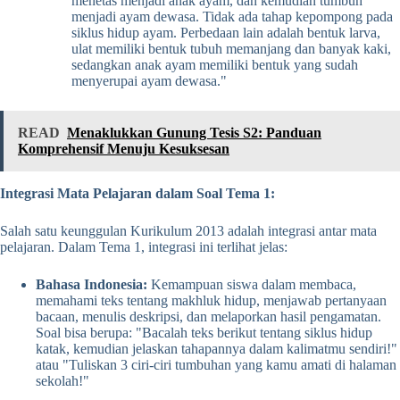
menetas menjadi anak ayam, dan kemudian tumbuh
menjadi ayam dewasa. Tidak ada tahap kepompong pada
siklus hidup ayam. Perbedaan lain adalah bentuk larva,
ulat memiliki bentuk tubuh memanjang dan banyak kaki,
sedangkan anak ayam memiliki bentuk yang sudah
menyerupai ayam dewasa."
READ
Menaklukkan Gunung Tesis S2: Panduan
Komprehensif Menuju Kesuksesan
Integrasi Mata Pelajaran dalam Soal Tema 1:
Salah satu keunggulan Kurikulum 2013 adalah integrasi antar mata
pelajaran. Dalam Tema 1, integrasi ini terlihat jelas:
Bahasa Indonesia:
Kemampuan siswa dalam membaca,
memahami teks tentang makhluk hidup, menjawab pertanyaan
bacaan, menulis deskripsi, dan melaporkan hasil pengamatan.
Soal bisa berupa: "Bacalah teks berikut tentang siklus hidup
katak, kemudian jelaskan tahapannya dalam kalimatmu sendiri!"
atau "Tuliskan 3 ciri-ciri tumbuhan yang kamu amati di halaman
sekolah!"