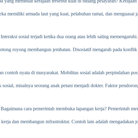
pa yang membuat kerajaan tersebut kuat di bidang pelayaran? Kerajaan
ka memiliki armada laut yang kuat, pelabuhan ramai, dan menguasai j
. Interaksi sosial terjadi ketika dua orang atau lebih saling memengaruhi.
otong royong membangun jembatan. Disosiatif mengarah pada konflik at
n contoh nyata di masyarakat. Mobilitas sosial adalah perpindahan posis
s sosial, misalnya seorang anak petani menjadi dokter. Faktor pendoron
Bagaimana cara pemerintah membuka lapangan kerja? Pemerintah memi
 kerja dan membangun infrastruktur. Contoh lain adalah mengadakan