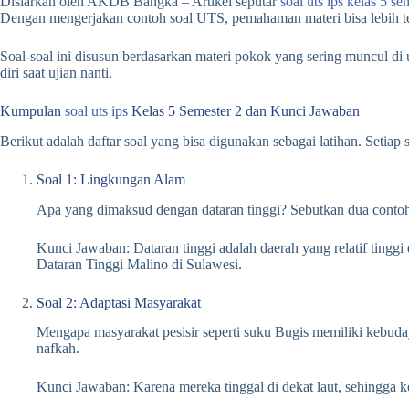
Disiarkan oleh AKDB Bangka – Artikel seputar
soal uts ips kelas 5 se
Dengan mengerjakan contoh soal UTS, pemahaman materi bisa lebih ter
Soal-soal ini disusun berdasarkan materi pokok yang sering muncul di
diri saat ujian nanti.
Kumpulan
soal uts ips
Kelas 5 Semester 2 dan Kunci Jawaban
Berikut adalah daftar soal yang bisa digunakan sebagai latihan. Setiap
Soal 1: Lingkungan Alam
Apa yang dimaksud dengan dataran tinggi? Sebutkan dua contoh da
Kunci Jawaban: Dataran tinggi adalah daerah yang relatif ting
Dataran Tinggi Malino di Sulawesi.
Soal 2: Adaptasi Masyarakat
Mengapa masyarakat pesisir seperti suku Bugis memiliki kebuda
nafkah.
Kunci Jawaban: Karena mereka tinggal di dekat laut, sehingga k