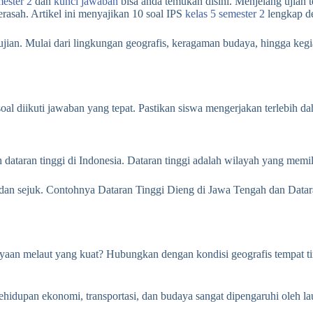
mester 2
dan
kunci jawaban
bisa anda temukan disini. Menjelang ujian t
asah. Artikel ini menyajikan 10 soal IPS
kelas 5 semester 2
lengkap de
 ujian. Mulai dari lingkungan geografis, keragaman budaya, hingga keg
 soal diikuti jawaban yang tepat. Pastikan siswa mengerjakan terlebih d
taran tinggi di Indonesia. Dataran tinggi adalah wilayah yang memilik
gi dan sejuk. Contohnya Dataran Tinggi Dieng di Jawa Tengah dan Datar
yaan melaut yang kuat? Hubungkan dengan kondisi geografis tempat ti
ehidupan ekonomi, transportasi, dan budaya sangat dipengaruhi oleh la